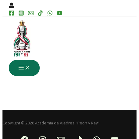
Main
Ir
Menu
al
contenido
Copyright © 2026 Academia de Ajedrez "Peon y Rey"