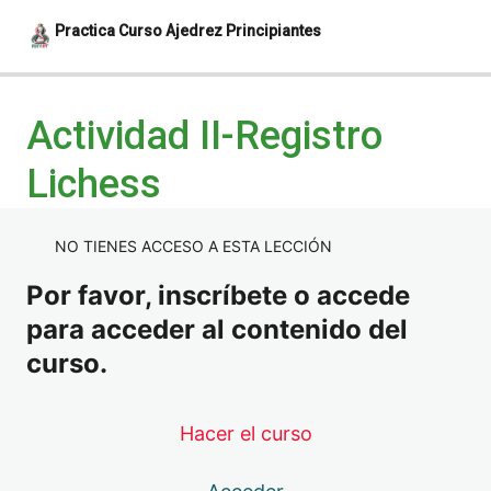
Practica Curso Ajedrez Principiantes
Anterior
Siguiente
Actividad I-Test ¿Qué es el Ajedrez?
Actividad II-Registro
Actividad II-Registro Lichess
Lichess
Actividad III-Test de Tablero
NO TIENES ACCESO A ESTA LECCIÓN
Actividades IV-Las piezas
Por favor, inscríbete o accede
para acceder al contenido del
curso.
Hacer el curso