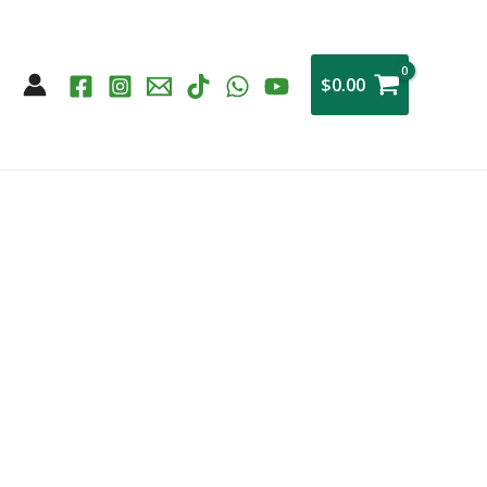
$
0.00