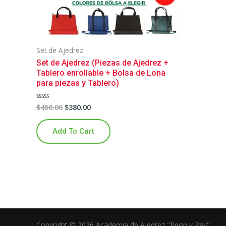
Set de Ajedrez
Set de Ajedrez (Piezas de Ajedrez +
Tablero enrollable + Bolsa de Lona
para piezas y Tablero)
$
450.00
$
380.00
Rated
0
out
of
Add To Cart
5
Copyright © 2026 Academia de Ajedrez "Peon y Rey"