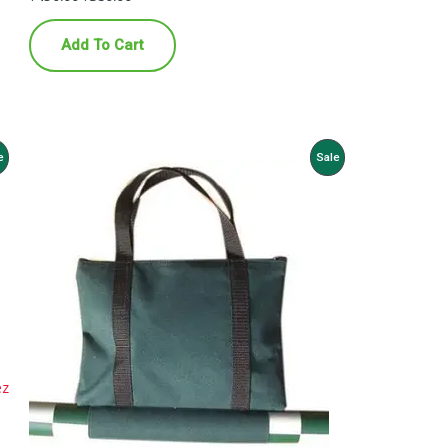
Add To Cart
roduct
Product
e
Sale
n
On
ale
Sale
ez