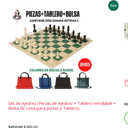
Product
Sale
On
Sale
J
Ta
Set de Ajedrez (Piezas de Ajedrez + Tablero enrollable +
$
Bolsa de Lona para piezas y Tablero)
$
450.00
$
380.00