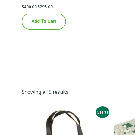
$
400.00
$
295.00
Add To Cart
Showing all 5 results
¡Oferta!