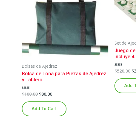
Set de Aje
Juego de 
incluye 4
Bolsas de Ajedrez
$
520.00
$
Rated
Bolsa de Lona para Piezas de Ajedrez
0
out
y Tablero
of
Add T
5
$
100.00
$
80.00
Rated
0
out
of
Add To Cart
5