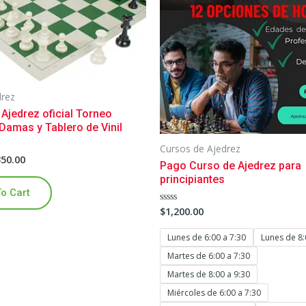
drez
Ajedrez oficial Torneo
 Damas y Tablero de Vinil
Cursos de Ajedrez
350.00
Pago Curso de Ajedrez para
principiantes
o Cart
$
1,200.00
Rated
0
out
of
Lunes de 6:00 a 7:30
Lunes de 8:
5
Martes de 6:00 a 7:30
Martes de 8:00 a 9:30
Miércoles de 6:00 a 7:30