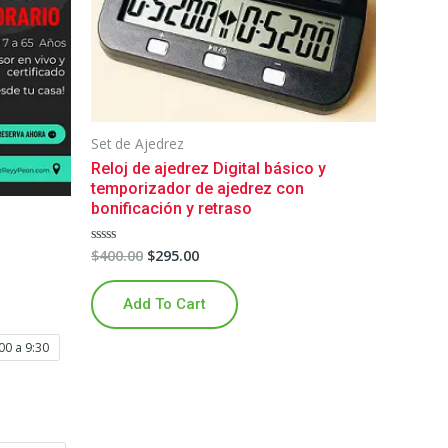
Set de Ajedrez
Reloj de ajedrez Digital básico y
temporizador de ajedrez con
bonificación y retraso
$
400.00
$
295.00
Rated
0
out
of
Add To Cart
5
00 a 9:30