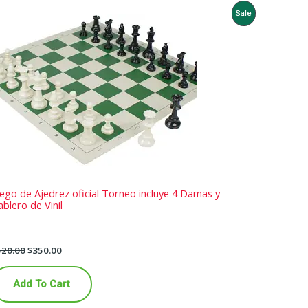
Product
Sale
On
Sale
uego de Ajedrez oficial Torneo incluye 4 Damas y
blero de Vinil
520.00
$
350.00
Add To Cart