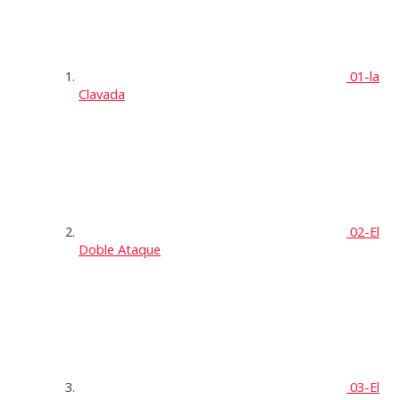
01-la
Clavada
02-El
Doble Ataque
03-El