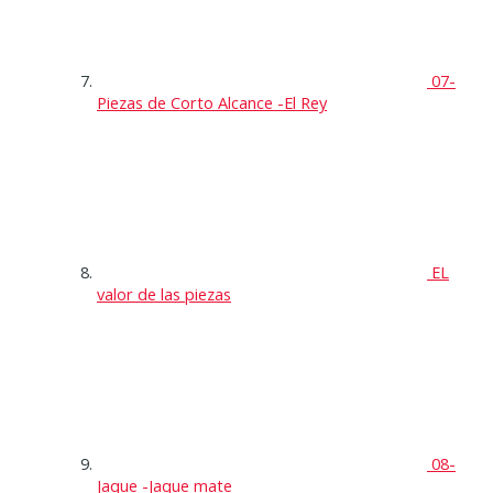
07-
Piezas de Corto Alcance -El Rey
EL
valor de las piezas
08-
Jaque -Jaque mate