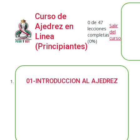
Curso de
0 de 47
Ajedrez en
Salir
lecciones
del
completas
Linea
curso
(0%)
(Principiantes)
Anterior
Siguiente
01-INTRODUCCION AL AJEDREZ