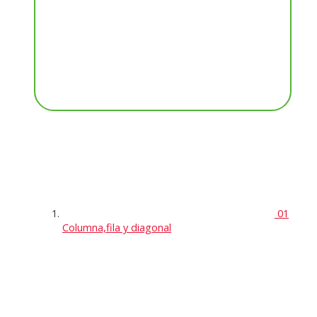
01
Columna,fila y diagonal