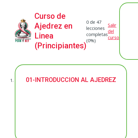
Curso de
0 de 47
Ajedrez en
Salir
lecciones
del
completas
Linea
curso
(0%)
(Principiantes)
Anterior
Siguiente
01-INTRODUCCION AL AJEDREZ