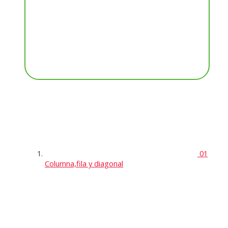
01
Columna,fila y diagonal