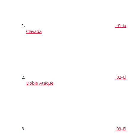
01-la
Clavada
02-El
Doble Ataque
03-El