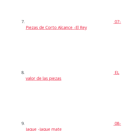
07-
Piezas de Corto Alcance -El Rey
EL
valor de las piezas
08-
Jaque -Jaque mate